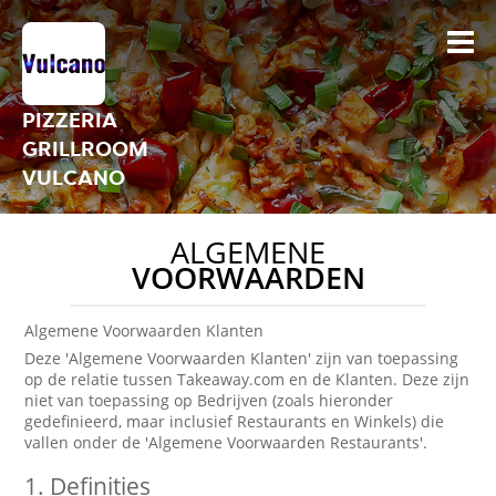
PIZZERIA
GRILLROOM
VULCANO
ALGEMENE
VOORWAARDEN
Algemene Voorwaarden Klanten
Deze 'Algemene Voorwaarden Klanten' zijn van toepassing
op de relatie tussen Takeaway.com en de Klanten. Deze zijn
niet van toepassing op Bedrijven (zoals hieronder
gedefinieerd, maar inclusief Restaurants en Winkels) die
vallen onder de 'Algemene Voorwaarden Restaurants'.
1.
Definities