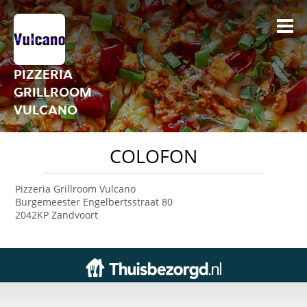
PIZZERIA
GRILLROOM
VULCANO
COLOFON
Pizzeria Grillroom Vulcano
Burgemeester Engelbertsstraat 80
2042KP Zandvoort