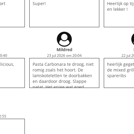
ort
Super!
Heerlijk op t
en lekker !
Mildred
20:40
23 jul 2026 om 20:04
22 jul 
licious,
Pasta Carbonara te droog, niet
heerlijk gege
romig zoals het hoort. De
de mixed gril
lamskoteletten te doorbakken
spareribs
en daardoor droog. Slappe
patat. Het enige wat goed
gebakken was , was het
stokbroodje.
2:55