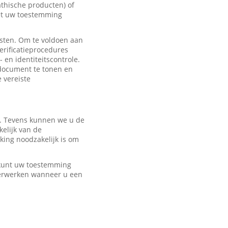
hische producten) of
met uw toestemming
sten. Om te voldoen aan
erificatieprocedures
 en identiteitscontrole.
edocument te tonen en
e vereiste
r. Tevens kunnen we u de
elijk van de
ing noodzakelijk is om
U kunt uw toestemming
verwerken wanneer u een