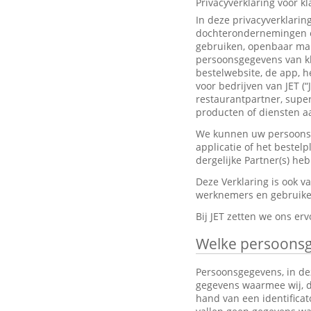
Privacyverklaring voor k
In deze privacyverklarin
dochterondernemingen en
gebruiken, openbaar mak
persoonsgegevens van kl
bestelwebsite, de app, h
voor bedrijven van JET (“
restaurantpartner, super
producten of diensten aa
We kunnen uw persoonsge
applicatie of het bestel
dergelijke Partner(s) h
Deze Verklaring is ook 
werknemers en gebruiker
Bij JET zetten we ons e
Welke persoons
Persoonsgegevens, in dez
gegevens waarmee wij, dir
hand van een identifica