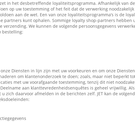
ezet in het desbetreffende loyaliteitsprogramma. Afhankelijk van 
en op uw toestemming of het feit dat de verwerking noodzakelijk 
oldoen aan de wet. Een van onze loyaliteitsprogramma’s is de loyal
ne partners kunt ophalen. Sommige loyalty shop-partners hebben
e verzending. We kunnen de volgende persoonsgegevens verwerken
 bestelling:
 onze Diensten in lijn zijn met uw voorkeuren en om onze Diensten
enaderen om klantenonderzoek te doen; zoals, maar niet beperkt to
caties met uw voorafgaande toestemming, tenzij dit niet noodzakeli
 Deelname aan klanttevredenheidsenquêtes is geheel vrijwillig. Al
t u zich daarvoor afmelden in de berichten zelf. JET kan de volge
eksdoeleinden:
actiegegevens