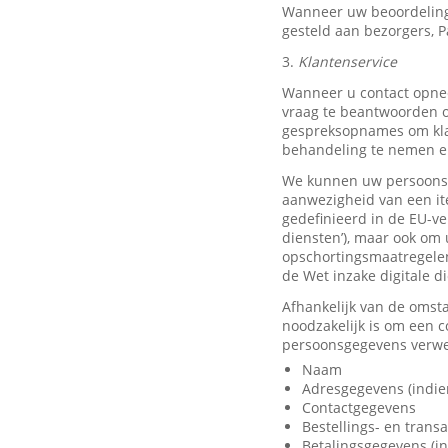
Wanneer uw beoordeling
gesteld aan bezorgers, P
3.
Klantenservice
Wanneer u contact opnee
vraag te beantwoorden o
gespreksopnames om klan
behandeling te nemen en
We kunnen uw persoonsge
aanwezigheid van een it
gedefinieerd in de EU-ve
diensten’), maar ook om 
opschortingsmaatregelen
de Wet inzake digitale d
Afhankelijk van de omst
noodzakelijk is om een 
persoonsgegevens verwer
Naam
Adresgegevens (indie
Contactgegevens
Bestellings- en trans
Betalingsgegevens (in