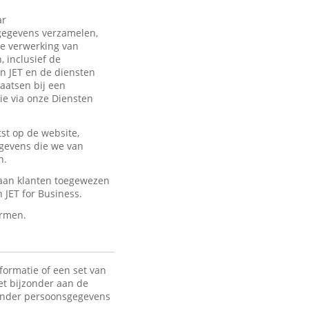
ar
sgegevens verzamelen,
de verwerking van
 inclusief de
an JET en de diensten
laatsen bij een
ie via onze Diensten
st op de website,
egevens die we van
n.
 aan klanten toegewezen
JET for Business.
ermen.
formatie of een set van
het bijzonder aan de
 Onder persoonsgegevens