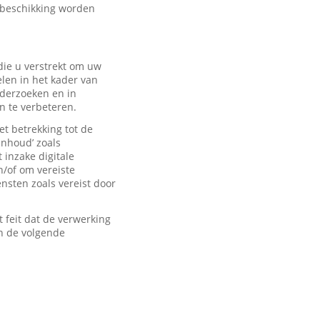
 beschikking worden
ie u verstrekt om uw
len in het kader van
derzoeken en in
n te verbeteren.
t betrekking tot de
inhoud’ zoals
 inzake digitale
n/of om vereiste
sten zoals vereist door
feit dat de verwerking
n de volgende