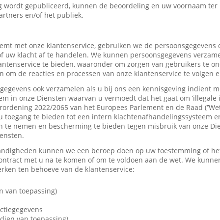
 wordt gepubliceerd, kunnen de beoordeling en uw voornaam ter
artners en/of het publiek.
mt met onze klantenservice, gebruiken we de persoonsgegevens d
f uw klacht af te handelen. We kunnen persoonsgegevens verzame
tenservice te bieden, waaronder om zorgen van gebruikers te on
 om de reacties en processen van onze klantenservice te volgen e
gevens ook verzamelen als u bij ons een kennisgeving indient me
em in onze Diensten waarvan u vermoedt dat het gaat om ‘illegale 
rordening 2022/2065 van het Europees Parlement en de Raad (‘’Wet
u toegang te bieden tot een intern klachtenafhandelingssysteem e
 te nemen en bescherming te bieden tegen misbruik van onze Dien
iensten.
andigheden kunnen we een beroep doen op uw toestemming of het 
contract met u na te komen of om te voldoen aan de wet. We kunne
ken ten behoeve van de klantenservice:
n van toepassing)
actiegegevens
dien van toepassing)