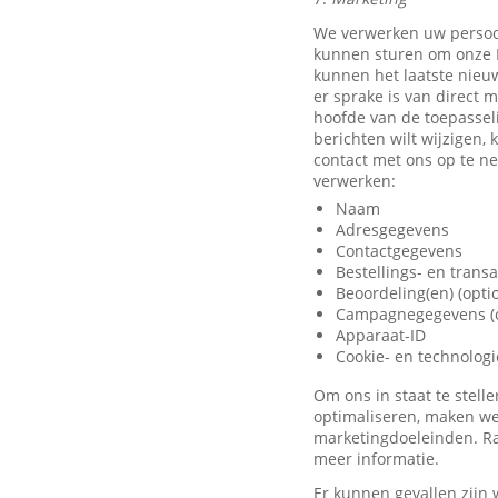
We verwerken uw persoo
kunnen sturen om onze D
kunnen het laatste nieu
er sprake is van direct 
hoofde van de toepassel
berichten wilt wijzigen,
contact met ons op te 
verwerken:
Naam
Adresgegevens
Contactgegevens
Bestellings- en trans
Beoordeling(en) (opti
Campagnegegevens (o
Apparaat-ID
Cookie- en technolog
Om ons in staat te stel
optimaliseren, maken we
marketingdoeleinden. Ra
meer informatie.
Er kunnen gevallen zijn