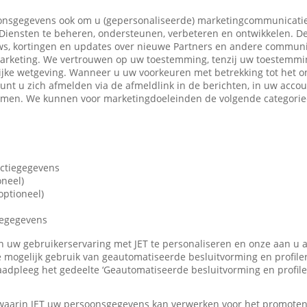
nsgegevens ook om u (gepersonaliseerde) marketingcommunicatie
iensten te beheren, ondersteunen, verbeteren en ontwikkelen. De
ws, kortingen en updates over nieuwe Partners en andere communi
marketing. We vertrouwen op uw toestemming, tenzij uw toestemming
ijke wetgeving. Wanneer u uw voorkeuren met betrekking tot het o
 kunt u zich afmelden via de afmeldlink in de berichten, in uw accou
nemen. We kunnen voor marketingdoeleinden de volgende categori
actiegegevens
oneel)
ptioneel)
iegegevens
len uw gebruikerservaring met JET te personaliseren en onze aan u
 mogelijk gebruik van geautomatiseerde besluitvorming en profile
adpleeg het gedeelte ‘Geautomatiseerde besluitvorming en profile
 waarin JET uw persoonsgegevens kan verwerken voor het promote