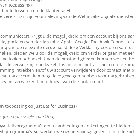
van toepassing)
dentie tussen u en de klantenservice
e vereist kan zijn voor naleving van de Wet inzake digitale dienste
 communiceert, krijgt u de mogelijkheid om een account bij ons aa
 inlogportalen van derden (bijv. Apple, Google, Facebook Connect of
ring van de relevante derde naast deze Verklaring ook op u van toe
maken, bieden we u ook de mogelijkheid om verder te gaan met een 
e voltooien. Afhankelijk van de omstandigheden kunnen we een b
dat de verwerking noodzakelijk is om een contract met u na te kom
emming intrekken en/of uw account verwijderen door contact met 
n van uw account kan negatieve gevolgen hebben voor uw gebruike
gevens verwerken ten behoeve van de klantaccount:
 toepassing op Just Eat for Business)
 (in toepasselijke markten)
 loyaliteitsprogramma’s om u aanbiedingen en kortingen te bieden
teitsprogramma’s, verwerken we uw persoonsgegevens om u de kor