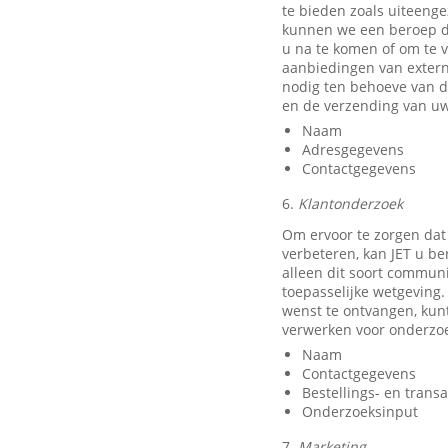
te bieden zoals uiteeng
kunnen we een beroep do
u na te komen of om te v
aanbiedingen van exter
nodig ten behoeve van d
en de verzending van uw
Naam
Adresgegevens
Contactgegevens
6.
Klantonderzoek
Om ervoor te zorgen dat
verbeteren, kan JET u b
alleen dit soort communi
toepasselijke wetgeving.
wenst te ontvangen, kun
verwerken voor onderzo
Naam
Contactgegevens
Bestellings- en trans
Onderzoeksinput
7.
Marketing