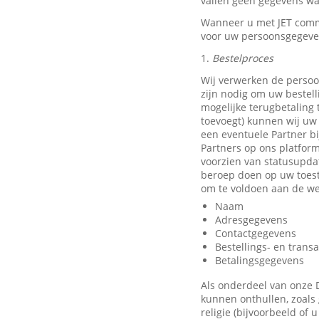
vallen geen gegevens waa
Wanneer u met JET comm
voor uw persoonsgegeve
1.
Bestelproces
Wij verwerken de persoo
zijn nodig om uw bestell
mogelijke terugbetaling
toevoegt) kunnen wij uw 
een eventuele Partner b
Partners op ons platfor
voorzien van statusupda
beroep doen op uw toest
om te voldoen aan de we
Naam
Adresgegevens
Contactgegevens
Bestellings- en trans
Betalingsgegevens
Als onderdeel van onze 
kunnen onthullen, zoals 
religie (bijvoorbeeld of