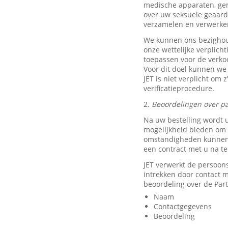
medische apparaten, ge
over uw seksuele geaard
verzamelen en verwerke
We kunnen ons bezighou
onze wettelijke verplich
toepassen voor de verkoo
Voor dit doel kunnen we
JET is niet verplicht om 
verificatieprocedure.
2.
Beoordelingen over pa
Na uw bestelling wordt 
mogelijkheid bieden om e
omstandigheden kunnen w
een contract met u na t
JET verwerkt de persoon
intrekken door contact
beoordeling over de Part
Naam
Contactgegevens
Beoordeling