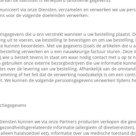
rvan de identiteit is verwijderd (anonieme gegevens).
uniceert via onze Diensten, verzamelen en verwerken we uw pers
ns voor de volgende doeleinden verwerken:
nsgegevens die u ons verstrekt wanneer u uw bestelling plaatst.
ing uit te voeren, uw bestelling te bevestigen en om uw bestelling,
 te kunnen beoordelen. Met uw gegevens (zoals de artikelen die u
bestelling verwerken en u een nauwkeurige factuur sturen. Deze in
ij wie u bestelt tevens in staat om waar nodig contact met u op t
m gebruiken onze externe bezorgbedrijven die uw informatie kunn
tes over de levering van uw bestelling. Afhankelijk van de omsta
emming of het feit dat de verwerking noodzakelijk is om een contr
t. We kunnen de volgende persoonsgegevens verwerken tijdens he
actiegegevens
Diensten kunnen we via onze Partners producten verkopen die ge
gezondheidsgerelateerde informatie (allergieën of dieetvereisten),
 u alleen halalvoedsel eet), informatie over uw medische toestand (b