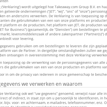
lanten
g (‘Verklaring’) wordt uitgelegd hoe Takeaway.com Group B.V. en ha
 gelieerde ondernemingen (“JET”, “wij”, “ons” of “onze”) persoon
en en anderszins verwerken. De Verklaring is van toepassing op 
anten die gebruikmaken van een van onze platforms en producten,
et platform en de producten, het platform van JET, de producten v
JET for Business”) (gezamenlijk, de “Diensten”) om bestellingen te p
markt, levensmiddelenzaak of andere zakenpartner (“Partner(s)”) d
nbiedt voor levering.
gevens gebruiken om om bestellingen te leveren die zijn geplaat
platform van de Partner. In dergelijke omstandigheden zullen we g
ebben ontvangen in overeenstemming met deze Verklaring verwerke
van toepassing op de verwerking van de persoonsgegevens van alle
s die gebruikmaken van een van onze producten en platforms van 
rvoor in om de privacy van iedereen in onze gemeenschap te besch
gegevens we verwerken en waarom
e Verklaring ook wel “uw gegevens” genoemd, verwijst naar alle in
ect of indirect, in staat zijn om u persoonlijk te identificeren, in 
tor, bijv. voor- en achternaam, e-mailadres, telefoonnummer, enz.