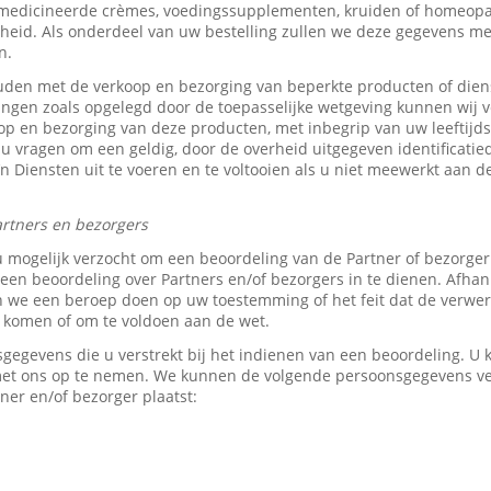
medicineerde crèmes, voedingssupplementen, kruiden of homeopat
heid. Als onderdeel van uw bestelling zullen we deze gegevens 
n.
den met de verkoop en bezorging van beperkte producten of dien
tingen zoals opgelegd door de toepasselijke wetgeving kunnen wij v
p en bezorging van deze producten, met inbegrip van uw leeftijds-
 u vragen om een geldig, door de overheid uitgegeven identificati
z’n Diensten uit te voeren en te voltooien als u niet meewerkt aan d
rtners en bezorgers
u mogelijk verzocht om een beoordeling van de Partner of bezorge
en beoordeling over Partners en/of bezorgers in te dienen. Afhank
e een beroep doen op uw toestemming of het feit dat de verwerk
e komen of om te voldoen aan de wet.
sgegevens die u verstrekt bij het indienen van een beoordeling. 
 met ons op te nemen. We kunnen de volgende persoonsgegevens 
ner en/of bezorger plaatst: